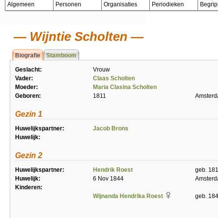
Algemeen
Personen
Organisaties
Periodieken
Begri
Wijntie Scholten
Biografie
Stamboom
Geslacht:
Vrouw
Vader:
Claas Scholten
Moeder:
Maria Clasina Scholten
Geboren:
1811
Amster
Gezin 1
Huwelijkspartner:
Jacob Brons
Huwelijk:
Gezin 2
Huwelijkspartner:
Hendrik Roest
geb. 18
Huwelijk:
6 Nov 1844
Amster
Kinderen:
Wijnanda Hendrika Roest
geb. 18