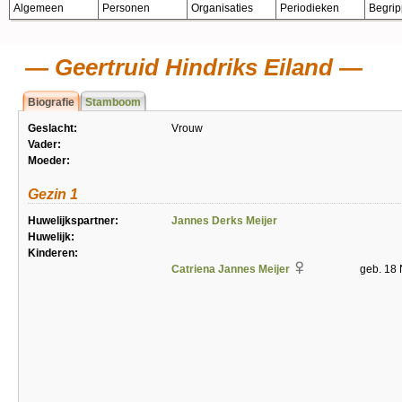
Algemeen
Personen
Organisaties
Periodieken
Begri
Geertruid Hindriks Eiland
Biografie
Stamboom
Geslacht:
Vrouw
Vader:
Moeder:
Gezin 1
Huwelijkspartner:
Jannes Derks Meijer
Huwelijk:
Kinderen:
Catriena Jannes Meijer
geb. 18 