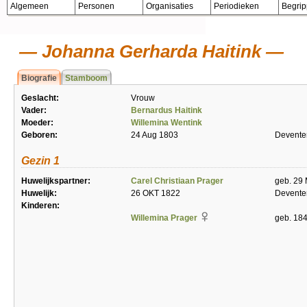
Algemeen
Personen
Organisaties
Periodieken
Begri
Johanna Gerharda Haitink
Biografie
Stamboom
Geslacht:
Vrouw
Vader:
Bernardus Haitink
Moeder:
Willemina Wentink
Geboren:
24 Aug 1803
Devente
Gezin 1
Huwelijkspartner:
Carel Christiaan Prager
geb. 29
Huwelijk:
26 OKT 1822
Devente
Kinderen:
Willemina Prager
geb. 18