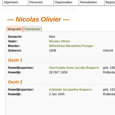
Algemeen
Personen
Organisaties
Periodieken
Begri
Nicolas Olivier
Biografie
Stamboom
Geslacht:
Man
Vader:
Nicolas Olivier
Moeder:
Wilhelmina Wendelina Pranger
Geboren:
1808
Utrecht
Gezin 1
Huwelijkspartner:
Geertruijda Anna Jacoba Bogaers
geb. 18
Huwelijk:
28 OKT 1858
Rotterd
Gezin 2
Huwelijkspartner:
Adelaide Jacqueline Bogaers
geb. 181
Huwelijk:
2 Jan 1845
Rotterd