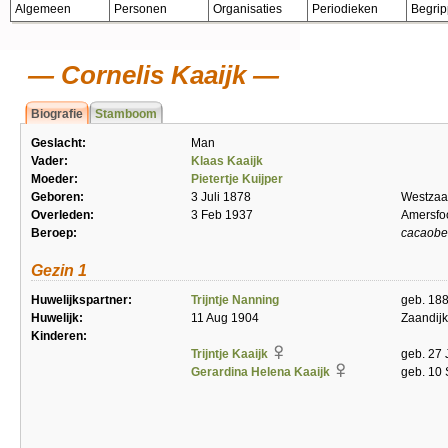
Algemeen
Personen
Organisaties
Periodieken
Begri
Cornelis Kaaijk
Biografie
Stamboom
Geslacht:
Man
Vader:
Klaas Kaaijk
Moeder:
Pietertje Kuijper
Geboren:
3 Juli 1878
Westza
Overleden:
3 Feb 1937
Amersfo
Beroep:
cacaobe
Gezin 1
Huwelijkspartner:
Trijntje Nanning
geb. 18
Huwelijk:
11 Aug 1904
Zaandijk
Kinderen:
Trijntje Kaaijk
geb. 27 
Gerardina Helena Kaaijk
geb. 10 