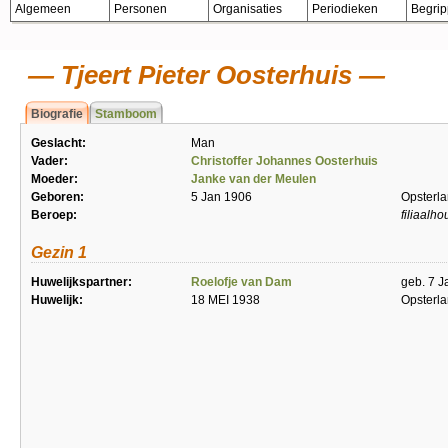
Algemeen
Personen
Organisaties
Periodieken
Begri
Tjeert Pieter Oosterhuis
Biografie
Stamboom
Geslacht:
Man
Vader:
Christoffer Johannes Oosterhuis
Moeder:
Janke van der Meulen
Geboren:
5 Jan 1906
Opsterl
Beroep:
filiaalh
Gezin 1
Huwelijkspartner:
Roelofje van Dam
geb. 7 J
Huwelijk:
18 MEI 1938
Opsterl