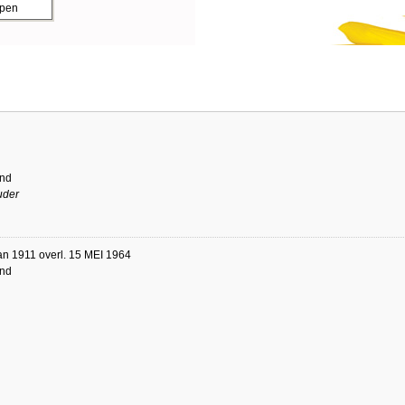
ppen
and
ouder
an 1911 overl. 15 MEI 1964
and