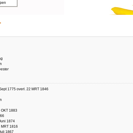
ppen
ag
n
ester
Sept 1775 overl. 22 MRT 1846
n
7 OKT 1883
866
 Juni 1874
23 MRT 1816
Juli 1867