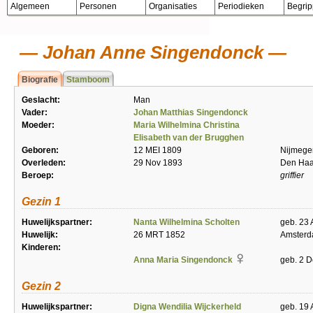
Algemeen
Personen
Organisaties
Periodieken
Begri
Johan Anne Singendonck
Biografie
Stamboom
Geslacht:
Man
Vader:
Johan Matthias Singendonck
Moeder:
Maria Wilhelmina Christina
Elisabeth van der Brugghen
Geboren:
12 MEI 1809
Nijmege
Overleden:
29 Nov 1893
Den Ha
Beroep:
griffier
Gezin 1
Huwelijkspartner:
Nanta Wilhelmina Scholten
geb. 23 
Huwelijk:
26 MRT 1852
Amster
Kinderen:
Anna Maria Singendonck
geb. 2 D
Gezin 2
Huwelijkspartner:
Digna Wendilia Wijckerheld
geb. 19 