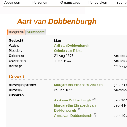
Algemeen
Personen
Organisaties
Periodieken
Begri
Aart van Dobbenburgh
Biografie
Stamboom
Geslacht:
Man
Vader:
Arij van Dobbenburgh
Moeder:
Grietje van Triest
Geboren:
21 Aug 1875
Amster
Overleden:
1 Jan 1944
Amster
Beroep:
hoofdag
Gezin 1
Huwelijkspartner:
Margaretha Elisabeth Vinkeles
geb. 2 
Huwelijk:
25 Jan 1899
Amster
Kinderen:
Aart van Dobbenburgh
geb. 30 
Margaretha Elisabeth van
geb. 4 
Dobbenburgh
Anna van Dobbenburgh
geb. 10