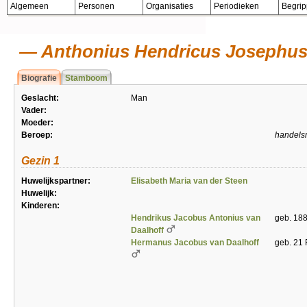
Algemeen
Personen
Organisaties
Periodieken
Begri
Anthonius Hendricus Josephus 
Biografie
Stamboom
Geslacht:
Man
Vader:
Moeder:
Beroep:
handelsr
Gezin 1
Huwelijkspartner:
Elisabeth Maria van der Steen
Huwelijk:
Kinderen:
Hendrikus Jacobus Antonius van
geb. 18
Daalhoff
Hermanus Jacobus van Daalhoff
geb. 21