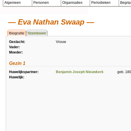
Algemeen
Personen
Organisaties
Periodieken
Begri
Eva Nathan Swaap
Biografie
Stamboom
Geslacht:
Vrouw
Vader:
Moeder:
Gezin 1
Huwelijkspartner:
Benjamin Joseph Nieuwkerk
geb. 18
Huwelijk: