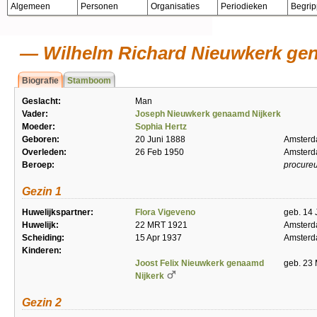
Algemeen
Personen
Organisaties
Periodieken
Begri
Wilhelm Richard Nieuwkerk gen
Biografie
Stamboom
Geslacht:
Man
Vader:
Joseph Nieuwkerk genaamd Nijkerk
Moeder:
Sophia Hertz
Geboren:
20 Juni 1888
Amster
Overleden:
26 Feb 1950
Amster
Beroep:
procure
Gezin 1
Huwelijkspartner:
Flora Vigeveno
geb. 14 
Huwelijk:
22 MRT 1921
Amster
Scheiding:
15 Apr 1937
Amster
Kinderen:
Joost Felix Nieuwkerk genaamd
geb. 23
Nijkerk
Gezin 2