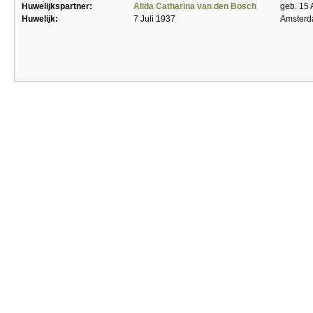
Huwelijkspartner:
Alida Catharina van den Bosch
geb. 15 
Huwelijk:
7 Juli 1937
Amster