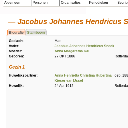
Algemeen
Personen
Organisaties
Periodieken
Begri
Jacobus Johannes Hendricus 
Biografie
Stamboom
Geslacht:
Man
Vader:
Jacobus Johannes Hendricus Snoek
Moeder:
Anna Margaretha Kal
Geboren:
27 OKT 1886
Rotterd
Gezin 1
Huwelijkspartner:
Anna Henrietta Christina Hubertina
geb. 18
Kieser van IJssel
Huwelijk:
24 Apr 1912
Rotterd