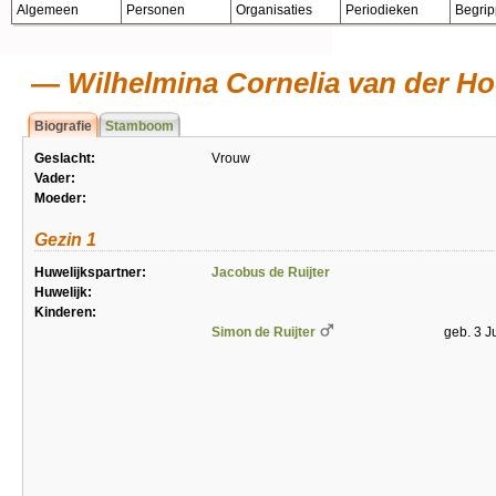
Algemeen
Personen
Organisaties
Periodieken
Begri
Wilhelmina Cornelia van der H
Biografie
Stamboom
Geslacht:
Vrouw
Vader:
Moeder:
Gezin 1
Huwelijkspartner:
Jacobus de Ruijter
Huwelijk:
Kinderen:
Simon de Ruijter
geb. 3 J