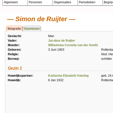
Algemeen
Personen
Organisaties
Periodieken
Begri
Simon de Ruijter
Biografie
Stamboom
Geslacht:
Man
Vader:
Jacobus de Ruijter
Moeder:
Wilhelmina Cornelia van der Hoofd
Geboren:
3 Juni 1903
Rotterd
Religie:
Ned. He
Beroep:
schilder
Gezin 1
Huwelijkspartner:
Katharina Elizabeth Vuisting
geb. 24 
Huwelijk:
6 Jan 1932
Rotterd