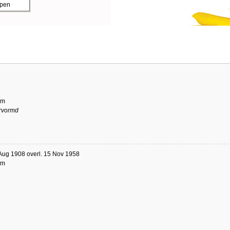
ppen
am
rvormd
Aug 1908 overl. 15 Nov 1958
am