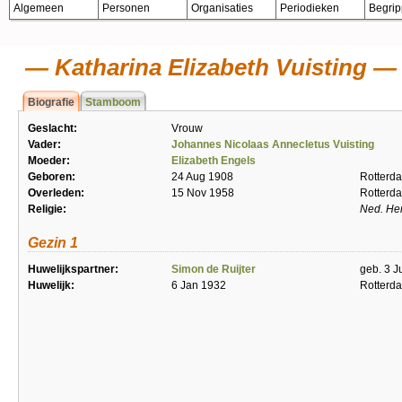
Algemeen
Personen
Organisaties
Periodieken
Begri
Katharina Elizabeth Vuisting
Biografie
Stamboom
Geslacht:
Vrouw
Vader:
Johannes Nicolaas Annecletus Vuisting
Moeder:
Elizabeth Engels
Geboren:
24 Aug 1908
Rotterd
Overleden:
15 Nov 1958
Rotterd
Religie:
Ned. He
Gezin 1
Huwelijkspartner:
Simon de Ruijter
geb. 3 J
Huwelijk:
6 Jan 1932
Rotterd