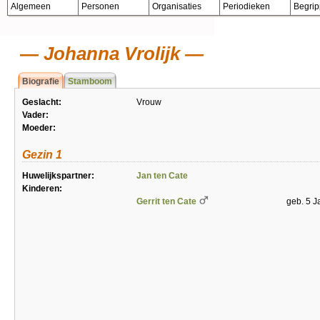
Algemeen
Personen
Organisaties
Periodieken
Begri
Johanna Vrolijk
Biografie
Stamboom
Geslacht:
Vrouw
Vader:
Moeder:
Gezin 1
Huwelijkspartner:
Jan ten Cate
Kinderen:
Gerrit ten Cate
geb. 5 J