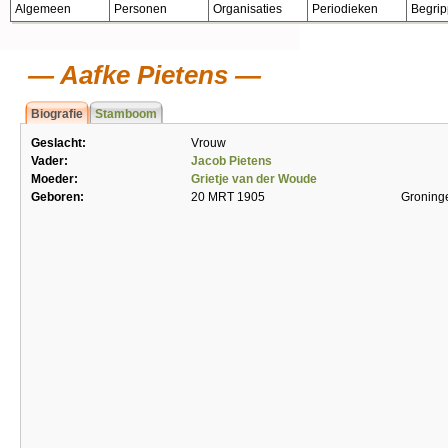
Algemeen
Personen
Organisaties
Periodieken
Begri
Aafke Pietens
Biografie
Stamboom
Geslacht:
Vrouw
Vader:
Jacob Pietens
Moeder:
Grietje van der Woude
Geboren:
20 MRT 1905
Groning