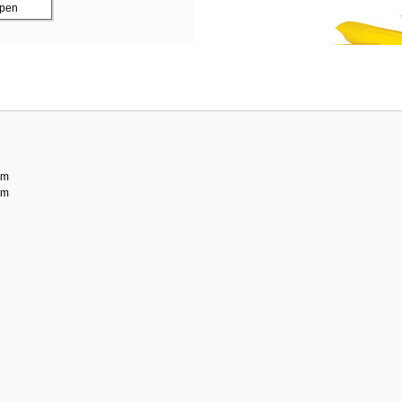
ppen
am
am