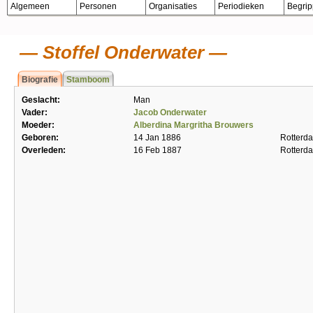
Algemeen
Personen
Organisaties
Periodieken
Begri
Stoffel Onderwater
Biografie
Stamboom
Geslacht:
Man
Vader:
Jacob Onderwater
Moeder:
Alberdina Margritha Brouwers
Geboren:
14 Jan 1886
Rotterd
Overleden:
16 Feb 1887
Rotterd