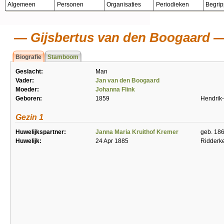
Algemeen
Personen
Organisaties
Periodieken
Begri
Gijsbertus van den Boogaard
Biografie
Stamboom
Geslacht:
Man
Vader:
Jan van den Boogaard
Moeder:
Johanna Flink
Geboren:
1859
Hendrik
Gezin 1
Huwelijkspartner:
Janna Maria Kruithof Kremer
geb. 186
Huwelijk:
24 Apr 1885
Ridderk