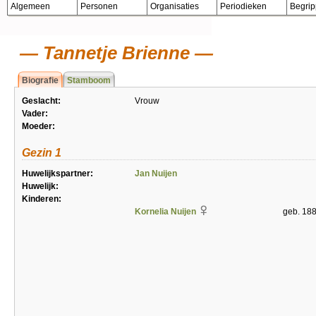
Algemeen
Personen
Organisaties
Periodieken
Begri
Tannetje Brienne
Biografie
Stamboom
Geslacht:
Vrouw
Vader:
Moeder:
Gezin 1
Huwelijkspartner:
Jan Nuijen
Huwelijk:
Kinderen:
Kornelia Nuijen
geb. 18