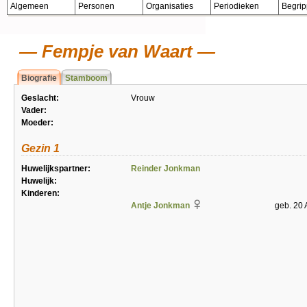
Algemeen
Personen
Organisaties
Periodieken
Begri
Fempje van Waart
Biografie
Stamboom
Geslacht:
Vrouw
Vader:
Moeder:
Gezin 1
Huwelijkspartner:
Reinder Jonkman
Huwelijk:
Kinderen:
Antje Jonkman
geb. 20