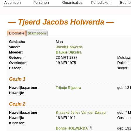
Algemeen
Personen
Organisaties
Periodieken
Begri
Tjeerd Jacobs Holwerda
Biografie
Stamboom
Geslacht:
Man
Vader:
Jacob Holwerda
Moeder:
Baukje Dijkstra
Geboren:
23 MRT 1887
Metslaw
Overleden:
19 MEI 1975
Dokkum
Beroep:
slager
Gezin 1
Huwelijkspartner:
Trijntje Rijpstra
geb. 13
Huwelijk:
Gezin 2
Huwelijkspartner:
Klaaske Jelles Van der Zwaag
geb. 7 M
Huwelijk:
18 MEI 1911
Oostdon
Kinderen:
Bontje HOLWERDA
geb. 191