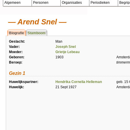
Algemeen
Personen
Organisaties
Periodieken
Begri
Arend Snel
Biografie
Stamboom
Geslacht:
Man
Vader:
Joseph Snel
Moeder:
Grietje Lebeau
Geboren:
1903
Amster
Beroep:
timmer
Gezin 1
Huwelijkspartner:
Hendrika Cornelia Helleman
geb. 15
Huwelijk:
21 Sept 1927
Amster