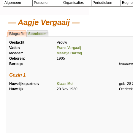
Algemeen
Personen
Organisaties
Periodieken
Begri
Aagje Vergaaij
Biografie
Stamboom
Geslacht:
Vrouw
Vader:
Frans Vergaaij
Moeder:
Maartje Hartog
Geboren:
1905
Beroep:
kraamve
Gezin 1
Huwelijkspartner:
Klaas Mol
geb. 28
Huwelijk:
20 Nov 1930
Oterleek