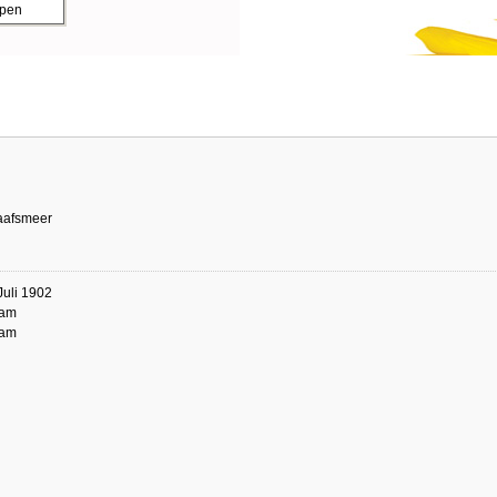
ppen
aafsmeer
Juli 1902
dam
dam