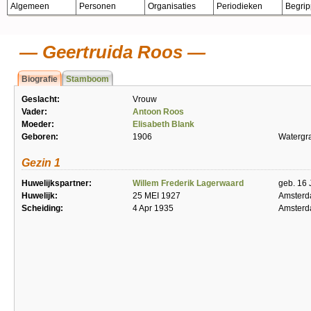
Algemeen
Personen
Organisaties
Periodieken
Begri
Geertruida Roos
Biografie
Stamboom
Geslacht:
Vrouw
Vader:
Antoon Roos
Moeder:
Elisabeth Blank
Geboren:
1906
Watergr
Gezin 1
Huwelijkspartner:
Willem Frederik Lagerwaard
geb. 16 
Huwelijk:
25 MEI 1927
Amster
Scheiding:
4 Apr 1935
Amster