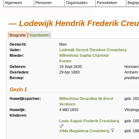
Algemeen
Personen
Organisaties
Periodieken
Begri
Lodewijk Hendrik Frederik Creu
Biografie
Stamboom
Geslacht:
Man
Vader:
Lodewijk Gerard Theodoor Creutzberg
Moeder:
Wilhelmina Sophia Charlotte
Korten
Geboren:
19 Sept 1830
Horssen
Overleden:
29 Apr 1893
Arnhem
Beroep:
predikan
Gezin 1
Huwelijkspartner:
Wilhelmina Gerardina de Borst
geb. 182
Verdoorn
Huwelijk:
4 MEI 1855
Vlissing
Kinderen:
Louis August Frederik Creutzberg
geb. 18
Alida Magdalena Creutzberg
geb. 186