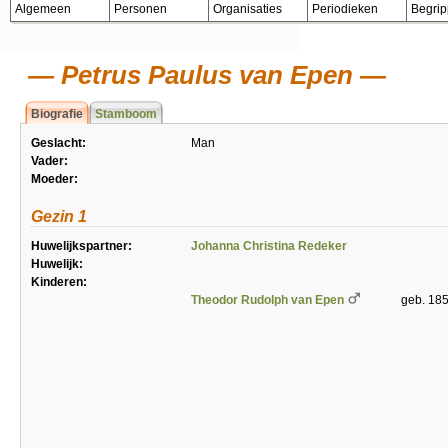
Algemeen
Personen
Organisaties
Periodieken
Begri
Petrus Paulus van Epen
Biografie
Stamboom
Geslacht:
Man
Vader:
Moeder:
Gezin 1
Huwelijkspartner:
Johanna Christina Redeker
Huwelijk:
Kinderen:
Theodor Rudolph van Epen
geb. 18