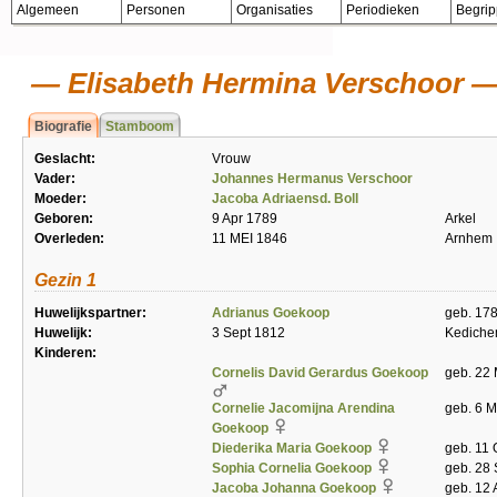
Algemeen
Personen
Organisaties
Periodieken
Begri
Elisabeth Hermina Verschoor
Biografie
Stamboom
Geslacht:
Vrouw
Vader:
Johannes Hermanus Verschoor
Moeder:
Jacoba Adriaensd. Boll
Geboren:
9 Apr 1789
Arkel
Overleden:
11 MEI 1846
Arnhem
Gezin 1
Huwelijkspartner:
Adrianus Goekoop
geb. 178
Huwelijk:
3 Sept 1812
Kedich
Kinderen:
Cornelis David Gerardus Goekoop
geb. 22 
Cornelie Jacomijna Arendina
geb. 6 M
Goekoop
Diederika Maria Goekoop
geb. 11 
Sophia Cornelia Goekoop
geb. 28 
Jacoba Johanna Goekoop
geb. 12 