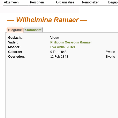
Algemeen
Personen
Organisaties
Periodieken
Begri
Wilhelmina Ramaer
Biografie
Stamboom
Geslacht:
Vrouw
Vader:
Philippus Gerardus Ramaer
Moeder:
Eva Anna Sluiter
Geboren:
9 Feb 1848
Zwolle
Overleden:
11 Feb 1848
Zwolle