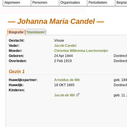
Algemeen
Personen
Organisaties
Periodieken
Begri
Johanna Maria Candel
Biografie
Stamboom
Geslacht:
Vrouw
Vader:
Jacob Candel
Moeder:
Christina Willemina Loeckemeijer
Geboren:
24 Apr 1844
Dordrec
Overleden:
2 Feb 1919
Dordrec
Gezin 1
Huwelijkspartner:
Arnoldus de Wit
geb. 184
Huwelijk:
18 OKT 1865
Dordrec
Kinderen:
Jacob de Wit
geb. 11 