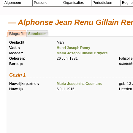
Algemeen
Personen
Organisaties
Periodieken
Begri
Alphonse Jean Renu Gillain R
Biografie
Stamboom
Geslacht:
Man
Vader:
Henri Joseph Remy
Moeder:
Maria Joseph Gillaine Bruyère
Geboren:
26 Juni 1881
Falisolle
Beroep:
dakdekk
Gezin 1
Huwelijkspartner:
Maria Josephina Coumans
geb. 13
Huwelijk:
6 Juli 1916
Heerlen