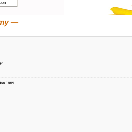
ppen
emy
er
 Jan 1889