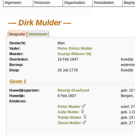
Algemeen
Personen
Organisaties
Periodieken
Begri
Dirk Mulder
Biografie
Stamboom
Geslacht:
Man
Vader:
Pieter Dirksz Mulder
Moeder:
Guurtje Willems Olij
Overleden:
16 Feb 1847
Koedijk
Beroep:
watermo
Doop:
26 Juli 1778
Koedijk
Gezin 1
Huwelijkspartner:
Maartje Graafzand
geb. 10 
Huwelijk:
6 Feb 1807
Bergen,
Kinderen:
Pieter Mulder
overl. 2
Aafje Mulder
geb. 1 
Trijntje Mulder
geb. 19
Simon Mulder
geb. 27