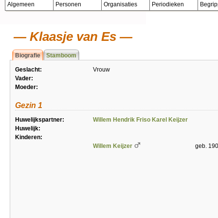
Algemeen
Personen
Organisaties
Periodieken
Begri
Klaasje van Es
Biografie
Stamboom
Geslacht:
Vrouw
Vader:
Moeder:
Gezin 1
Huwelijkspartner:
Willem Hendrik Friso Karel Keijzer
Huwelijk:
Kinderen:
Willem Keijzer
geb. 19