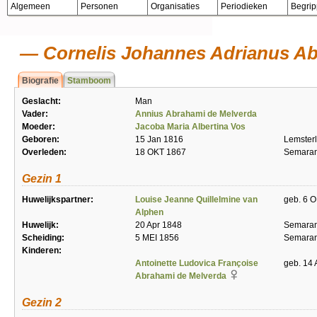
Algemeen
Personen
Organisaties
Periodieken
Begri
Cornelis Johannes Adrianus Ab
Biografie
Stamboom
Geslacht:
Man
Vader:
Annius Abrahami de Melverda
Moeder:
Jacoba Maria Albertina Vos
Geboren:
15 Jan 1816
Lemster
Overleden:
18 OKT 1867
Semara
Gezin 1
Huwelijkspartner:
Louise Jeanne Quillelmine van
geb. 6 O
Alphen
Huwelijk:
20 Apr 1848
Semara
Scheiding:
5 MEI 1856
Semara
Kinderen:
Antoinette Ludovica Françoise
geb. 14 
Abrahami de Melverda
Gezin 2