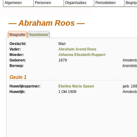
Algemeen
Personen
Organisaties
Periodieken
Begri
Abraham Roos
Biografie
Stamboom
Geslacht:
Man
Vader:
Abraham Arend Roos
Moeder:
Johanna Elisabeth Ruppert
Geboren:
1879
Amster
Beroep:
brandst
Gezin 1
Huwelijkspartner:
Ebelina Maria Spaan
geb. 18
Huwelijk:
1 Okt 1908
Amster