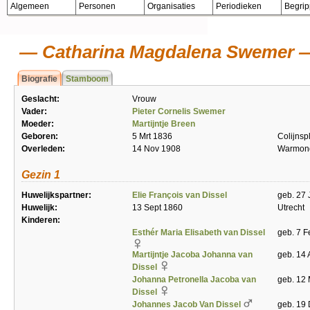
Algemeen
Personen
Organisaties
Periodieken
Begri
Catharina Magdalena Swemer
Biografie
Stamboom
Geslacht:
Vrouw
Vader:
Pieter Cornelis Swemer
Moeder:
Martijntje Breen
Geboren:
5 Mrt 1836
Colijnsp
Overleden:
14 Nov 1908
Warmon
Gezin 1
Huwelijkspartner:
Elie François van Dissel
geb. 27 
Huwelijk:
13 Sept 1860
Utrecht
Kinderen:
Esthér Maria Elisabeth van Dissel
geb. 7 F
Martijntje Jacoba Johanna van
geb. 14 
Dissel
Johanna Petronella Jacoba van
geb. 12 
Dissel
Johannes Jacob Van Dissel
geb. 19 