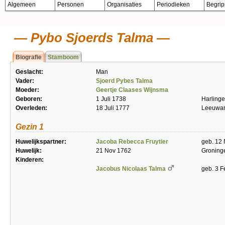
Algemeen
Personen
Organisaties
Periodieken
Begri
Pybo Sjoerds Talma
Biografie
Stamboom
Geslacht:
Man
Vader:
Sjoerd Pybes Talma
Moeder:
Geertje Claases Wijnsma
Geboren:
1 Juli 1738
Harling
Overleden:
18 Juli 1777
Leeuwa
Gezin 1
Huwelijkspartner:
Jacoba Rebecca Fruytier
geb. 12 
Huwelijk:
21 Nov 1762
Groning
Kinderen:
Jacobus Nicolaas Talma
geb. 3 F