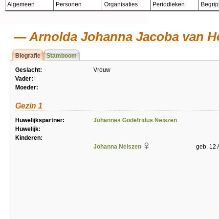
Algemeen
Personen
Organisaties
Periodieken
Begri
Arnolda Johanna Jacoba van H
Biografie
Stamboom
Geslacht:
Vrouw
Vader:
Moeder:
Gezin 1
Huwelijkspartner:
Johannes Godefridus Neiszen
Huwelijk:
Kinderen:
Johanna Neiszen
geb. 12 