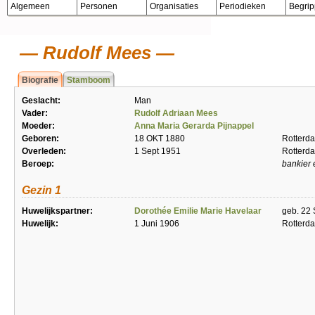
Algemeen
Personen
Organisaties
Periodieken
Begri
Rudolf Mees
Biografie
Stamboom
Geslacht:
Man
Vader:
Rudolf Adriaan Mees
Moeder:
Anna Maria Gerarda Pijnappel
Geboren:
18 OKT 1880
Rotterd
Overleden:
1 Sept 1951
Rotterd
Beroep:
bankier
Gezin 1
Huwelijkspartner:
Dorothée Emilie Marie Havelaar
geb. 22 
Huwelijk:
1 Juni 1906
Rotterd