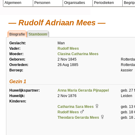
Algemeen
Personen
Organisaties
Periodieken
Begri
Rudolf Adriaan Mees
Biografie
Stamboom
Geslacht:
Man
Vader:
Rudolf Mees
Moeder:
Clasina Catharina Mees
Geboren:
2 Nov 1845
Rotterd
Overleden:
26 Aug 1885
Rotterd
Beroep:
kassier
Gezin 1
Huwelijkspartner:
Anna Maria Gerarda Pijnappel
geb. 27
Huwelijk:
2 Nov 1876
Leiden
Kinderen:
Catharina Sara Mees
geb. 13
Rudolf Mees
geb. 18 
Theodara Gerarda Mees
geb. 18 