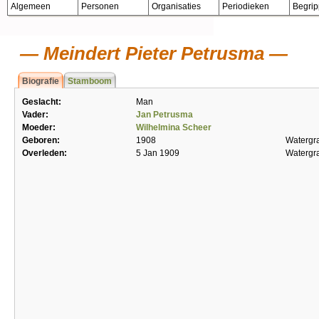
Algemeen
Personen
Organisaties
Periodieken
Begri
Meindert Pieter Petrusma
Biografie
Stamboom
Geslacht:
Man
Vader:
Jan Petrusma
Moeder:
Wilhelmina Scheer
Geboren:
1908
Watergr
Overleden:
5 Jan 1909
Watergr