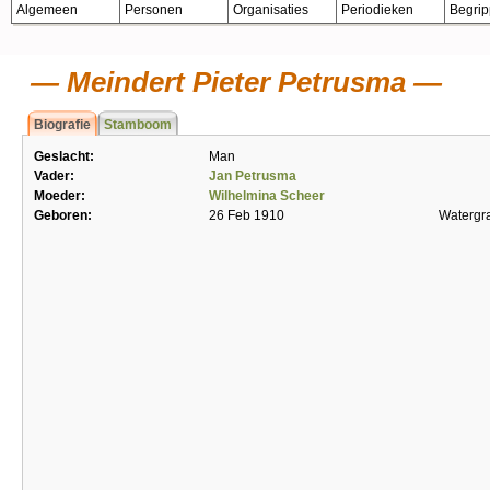
Algemeen
Personen
Organisaties
Periodieken
Begri
Meindert Pieter Petrusma
Biografie
Stamboom
Geslacht:
Man
Vader:
Jan Petrusma
Moeder:
Wilhelmina Scheer
Geboren:
26 Feb 1910
Watergr