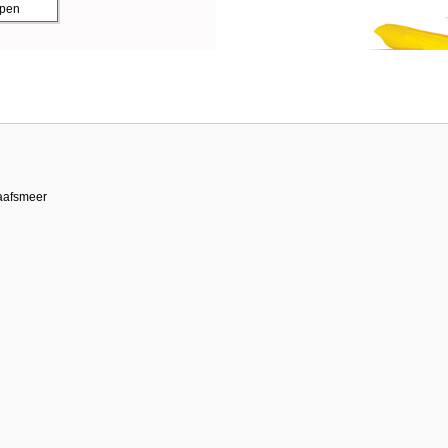
ppen
aafsmeer