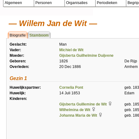
Algemeen
Personen
Organisaties
Periodieken
Begri
Willem Jan de Wit
Biografie
Stamboom
Geslacht:
Man
Vader:
Michiel de Wit
Moeder:
Gijsberta Guilhelmine Duijvene
Geboren:
1826
De Rijp
Overleden:
20 Dec 1886
Arnhem
Gezin 1
Huwelijkspartner:
Cornelia Pont
geb. 183
Huwelijk:
14 Juli 1853
Edam
Kinderen:
Gijsberta Guillemine de Wit
geb. 185
Wilhelmina de Wit
geb. 185
Johanna Maria de Wit
geb. 186