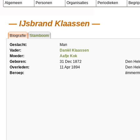
Algemeen
Personen
Organisaties
Periodieken
Begri
IJsbrand Klaassen
Biografie
Stamboom
Geslacht:
Man
Vader:
Daniël Klaassen
Moeder:
Aafje Kok
Geboren:
31 Dec 1872
Den Hel
Overleden:
11 Apr 1894
Den Hel
Beroep:
timmer