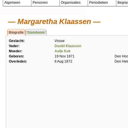
Algemeen
Personen
Organisaties
Periodieken
Begri
Margaretha Klaassen
Biografie
Stamboom
Geslacht:
Vrouw
Vader:
Daniël Klaassen
Moeder:
Aafje Kok
Geboren:
19 Nov 1871
Den Hoo
Overleden:
6 Aug 1872
Den Hel