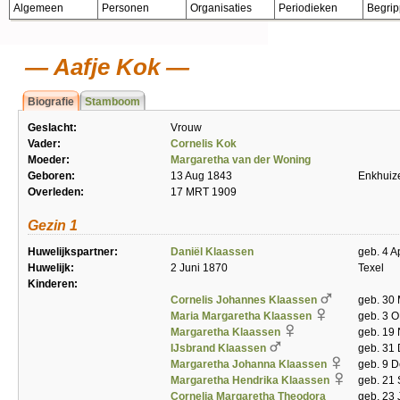
Algemeen
Personen
Organisaties
Periodieken
Begri
Aafje Kok
Biografie
Stamboom
Geslacht:
Vrouw
Vader:
Cornelis Kok
Moeder:
Margaretha van der Woning
Geboren:
13 Aug 1843
Enkhuiz
Overleden:
17 MRT 1909
Gezin 1
Huwelijkspartner:
Daniël Klaassen
geb. 4 A
Huwelijk:
2 Juni 1870
Texel
Kinderen:
Cornelis Johannes Klaassen
geb. 30 
Maria Margaretha Klaassen
geb. 3 
Margaretha Klaassen
geb. 19 
IJsbrand Klaassen
geb. 31 
Margaretha Johanna Klaassen
geb. 9 D
Margaretha Hendrika Klaassen
geb. 21
Cornelia Margaretha Theodora
geb. 23 