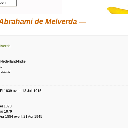
ppen
 Abrahami de Melverda
lverda
 Nederland-Indië
ag
rvormd
EI 1839 overl. 13 Juli 1915
ei 1878
Aug 1879
Apr 1884 overl. 21 Apr 1945