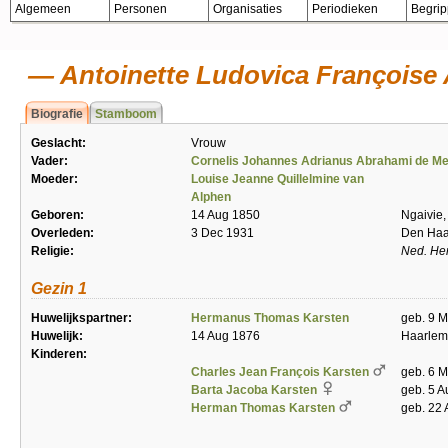
Algemeen
Personen
Organisaties
Periodieken
Begri
Antoinette Ludovica Françoise
Biografie
Stamboom
Geslacht:
Vrouw
Vader:
Cornelis Johannes Adrianus Abrahami de Me
Moeder:
Louise Jeanne Quillelmine van
Alphen
Geboren:
14 Aug 1850
Ngaivie,
Overleden:
3 Dec 1931
Den Ha
Religie:
Ned. He
Gezin 1
Huwelijkspartner:
Hermanus Thomas Karsten
geb. 9 M
Huwelijk:
14 Aug 1876
Haarlem
Kinderen:
Charles Jean François Karsten
geb. 6 M
Barta Jacoba Karsten
geb. 5 
Herman Thomas Karsten
geb. 22 