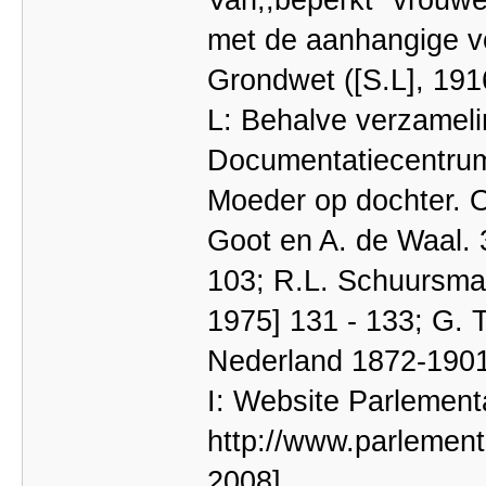
met de aanhangige vo
Grondwet ([S.L], 191
L: Behalve verzameli
Documentatiecentrum
Moeder op dochter. 
Goot en A. de Waal. 3
103; R.L. Schuursma,
1975] 131 - 133; G. T
Nederland 1872-1901
I: Website Parlemen
http://www.parlemen
2008].