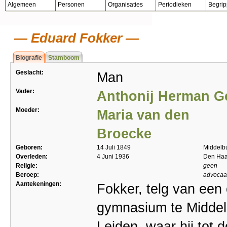
Algemeen
Personen
Organisaties
Periodieken
Begri
Eduard Fokker
Biografie
Stamboom
Geslacht:
Man
Vader:
Anthonij Herman G
Moeder:
Maria van den
Broecke
Geboren:
14 Juli 1849
Middelb
Overleden:
4 Juni 1936
Den Ha
Religie:
geen
Beroep:
advocaat,
Aantekeningen:
Fokker, telg van een
gymnasium te Middel
Leiden, waar hij tot 