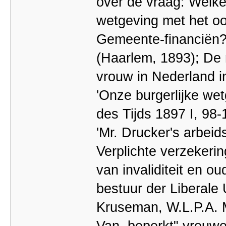
over de vraag: Welke 
wetgeving met het o
Gemeente-financiën? 
(Haarlem, 1893); De 
vrouw in Nederland i
'Onze burgerlijke wet
des Tijds 1897 I, 98-
'Mr. Drucker's arbeid
Verplichte verzekeri
van invaliditeit en 
bestuur der Liberale 
Kruseman, W.L.P.A. M
Van,,beperkt" vrouw