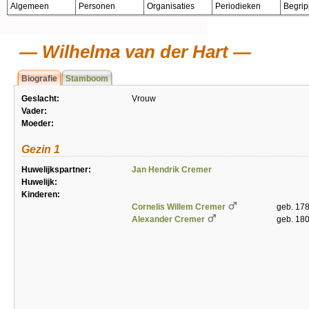
Algemeen
Personen
Organisaties
Periodieken
Begri
Wilhelma van der Hart
Biografie
Stamboom
Geslacht:
Vrouw
Vader:
Moeder:
Gezin 1
Huwelijkspartner:
Jan Hendrik Cremer
Huwelijk:
Kinderen:
Cornelis Willem Cremer
geb. 178
Alexander Cremer
geb. 18